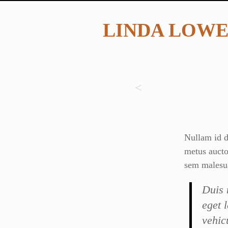
LINDA LOW
Nullam id do
metus aucto
sem malesu
Duis 
eget 
vehic