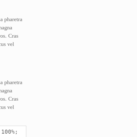
 a pharetra
 magna
ros. Cras
cus vel
 a pharetra
 magna
ros. Cras
cus vel
100%; 