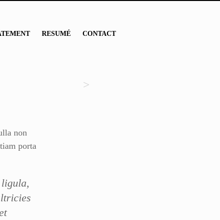
ATEMENT
RESUMÉ
CONTACT
lla non
Etiam porta
ligula,
ltricies
et