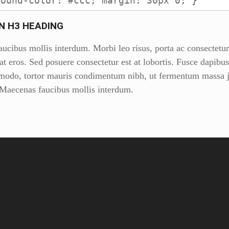
round-color: #ccc; margin: 30px 0; }
AN H3 HEADING
ucibus mollis interdum. Morbi leo risus, porta ac consectetur
t eros. Sed posuere consectetur est at lobortis. Fusce dapibus,
odo, tortor mauris condimentum nibh, ut fermentum massa ju
 Maecenas faucibus mollis interdum.