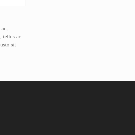
 ac,
 tellus ac
sto sit