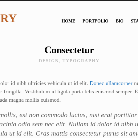
ERY
HOME
PORTFOLIO
BIO
ST
Consectetur
DESIGN, TYPOGRAPHY
lor id nibh ultricies vehicula ut id elit.
Donec ullamcorper
nu
r fringilla. Vestibulum id ligula porta felis euismod semper. 
ada magna mollis euismod.
mollis, est non commodo luctus, nisi erat porttitor 
lacinia odio sem nec elit. Nullam id dolor id nibh u
ula ut id elit. Cras mattis consectetur purus sit am