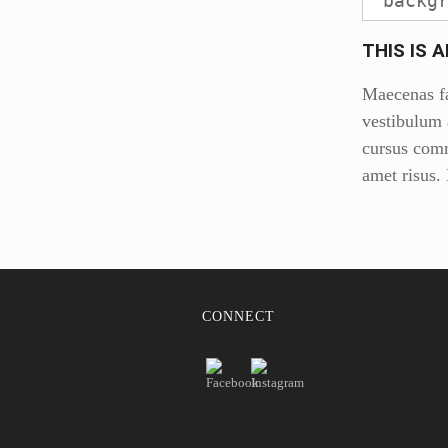
backg
THIS IS 
Maecenas fa
vestibulum a
cursus comm
amet risus.
CONNECT